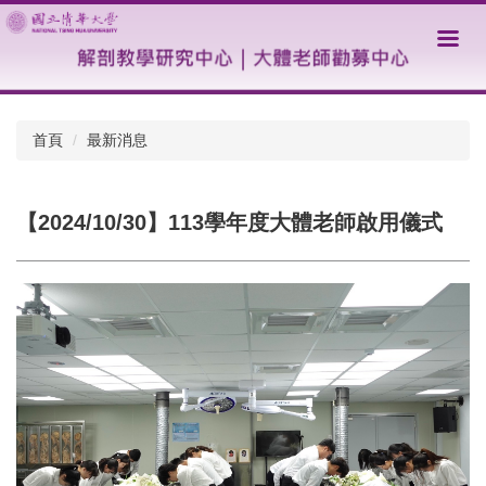
跳
到
主
要
內
容
首頁
最新消息
區
【2024/10/30】113學年度大體老師啟用儀式